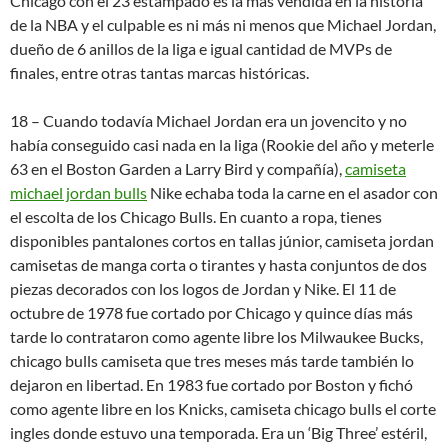
Chicago con el 23 estampado es la más vendida en la historia
de la NBA y el culpable es ni más ni menos que Michael Jordan,
dueño de 6 anillos de la liga e igual cantidad de MVPs de
finales, entre otras tantas marcas históricas.
18 – Cuando todavía Michael Jordan era un jovencito y no
había conseguido casi nada en la liga (Rookie del año y meterle
63 en el Boston Garden a Larry Bird y compañía),
camiseta
michael jordan bulls
Nike echaba toda la carne en el asador con
el escolta de los Chicago Bulls. En cuanto a ropa, tienes
disponibles pantalones cortos en tallas júnior, camiseta jordan
camisetas de manga corta o tirantes y hasta conjuntos de dos
piezas decorados con los logos de Jordan y Nike. El 11 de
octubre de 1978 fue cortado por Chicago y quince días más
tarde lo contrataron como agente libre los Milwaukee Bucks,
chicago bulls camiseta que tres meses más tarde también lo
dejaron en libertad. En 1983 fue cortado por Boston y fichó
como agente libre en los Knicks, camiseta chicago bulls el corte
ingles donde estuvo una temporada. Era un ‘Big Three’ estéril,