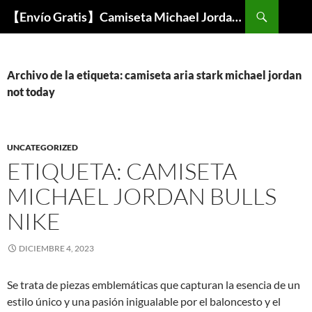
Buscar
【Envío Gratis】Camiseta Michael Jordan NBA Barata
SALTAR
AL
CONTENIDO
Archivo de la etiqueta: camiseta aria stark michael jordan
not today
UNCATEGORIZED
ETIQUETA: CAMISETA
MICHAEL JORDAN BULLS
NIKE
DICIEMBRE 4, 2023
Se trata de piezas emblemáticas que capturan la esencia de un
estilo único y una pasión inigualable por el baloncesto y el