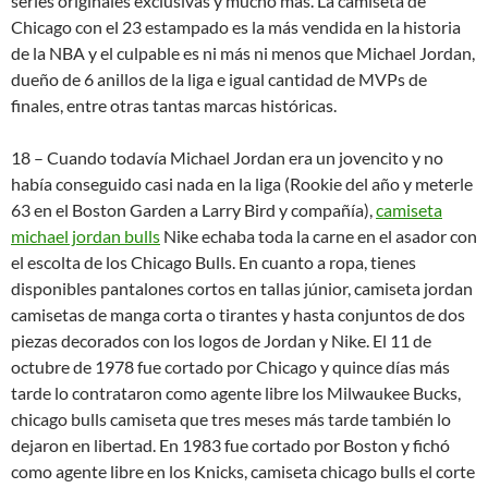
series originales exclusivas y mucho más. La camiseta de
Chicago con el 23 estampado es la más vendida en la historia
de la NBA y el culpable es ni más ni menos que Michael Jordan,
dueño de 6 anillos de la liga e igual cantidad de MVPs de
finales, entre otras tantas marcas históricas.
18 – Cuando todavía Michael Jordan era un jovencito y no
había conseguido casi nada en la liga (Rookie del año y meterle
63 en el Boston Garden a Larry Bird y compañía),
camiseta
michael jordan bulls
Nike echaba toda la carne en el asador con
el escolta de los Chicago Bulls. En cuanto a ropa, tienes
disponibles pantalones cortos en tallas júnior, camiseta jordan
camisetas de manga corta o tirantes y hasta conjuntos de dos
piezas decorados con los logos de Jordan y Nike. El 11 de
octubre de 1978 fue cortado por Chicago y quince días más
tarde lo contrataron como agente libre los Milwaukee Bucks,
chicago bulls camiseta que tres meses más tarde también lo
dejaron en libertad. En 1983 fue cortado por Boston y fichó
como agente libre en los Knicks, camiseta chicago bulls el corte