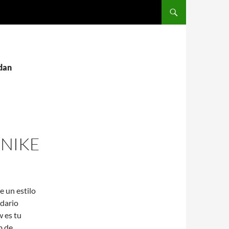
SALTAR AL CONTENIDO
rdan
 NIKE
e un estilo
ndario
 es tu
b de