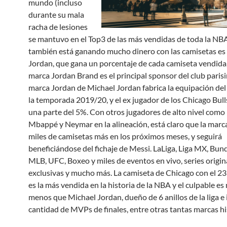
mundo (incluso
durante su mala
racha de lesiones
se mantuvo en el Top3 de las más vendidas de toda la NB
también está ganando mucho dinero con las camisetas es
Jordan, que gana un porcentaje de cada camiseta vendida,
marca Jordan Brand es el principal sponsor del club parisi
marca Jordan de Michael Jordan fabrica la equipación de
la temporada 2019/20, y el ex jugador de los Chicago Bulls
una parte del 5%. Con otros jugadores de alto nivel como
Mbappé y Neymar en la alineación, está claro que la marc
miles de camisetas más en los próximos meses, y seguirá
beneficiándose del fichaje de Messi. LaLiga, Liga MX, Bund
MLB, UFC, Boxeo y miles de eventos en vivo, series origin
exclusivas y mucho más. La camiseta de Chicago con el 
es la más vendida en la historia de la NBA y el culpable es 
menos que Michael Jordan, dueño de 6 anillos de la liga e 
cantidad de MVPs de finales, entre otras tantas marcas hi