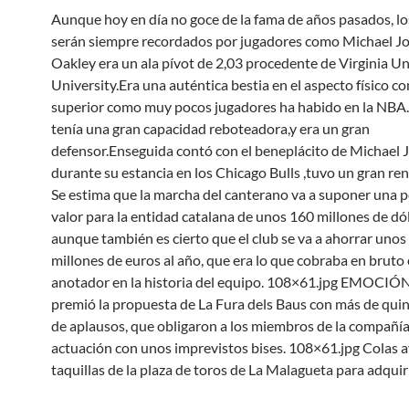
Aunque hoy en día no goce de la fama de años pasados, lo
serán siempre recordados por jugadores como Michael Jo
Oakley era un ala pívot de 2,03 procedente de Virginia U
University.Era una auténtica bestia en el aspecto físico co
superior como muy pocos jugadores ha habido en la NB
tenía una gran capacidad reboteadora,y era un gran
defensor.Enseguida contó con el beneplácito de Michael 
durante su estancia en los Chicago Bulls ,tuvo un gran re
Se estima que la marcha del canterano va a suponer una p
valor para la entidad catalana de unos 160 millones de dó
aunque también es cierto que el club se va a ahorrar unos
millones de euros al año, que era lo que cobraba en bruto
anotador en la historia del equipo. 108×61.jpg EMOCIÓN.
premió la propuesta de La Fura dels Baus con más de qui
de aplausos, que obligaron a los miembros de la compañía 
actuación con unos imprevistos bises. 108×61.jpg Colas a
taquillas de la plaza de toros de La Malagueta para adquir