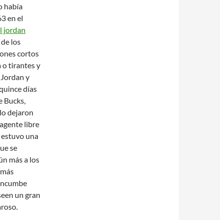
o había
63 en el
l jordan
 de los
lones cortos
 o tirantes y
 Jordan y
quince días
e Bucks,
lo dejaron
agente libre
e estuvo una
que se
ún más a los
n más
 incumbe
seen un gran
aroso.