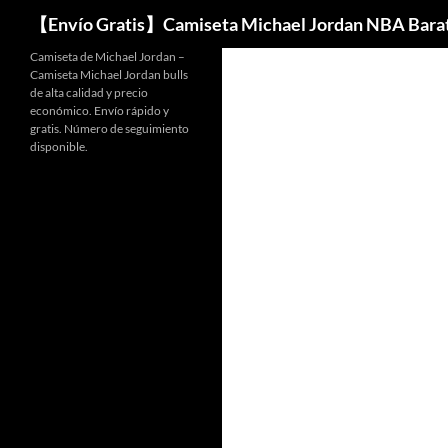
Buscar
【Envío Gratis】Camiseta Michael Jordan NBA Bara
Camiseta de Michael Jordan –
Camiseta Michael Jordan bulls
de alta calidad y precio
económico. Envío rápido y
gratis. Número de seguimiento
disponible.