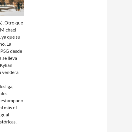
A). Otro que
 Michael
 ya que su
no. La
l PSG desde
 se lleva
 Kylian
a venderá
esliga,
ales
23 estampado
ni más ni
igual
stóricas.