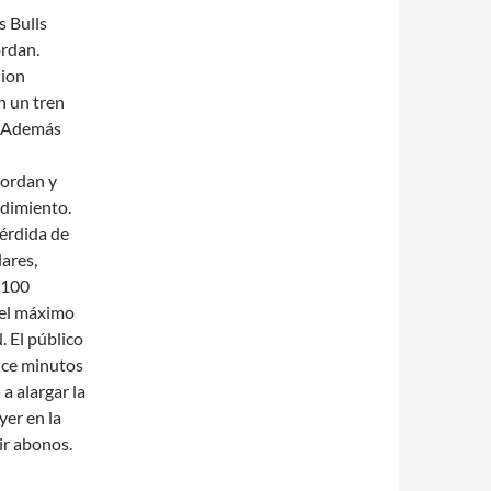
s Bulls
rdan.
nion
n un tren
A.Además
Jordan y
ndimiento.
érdida de
lares,
 100
 el máximo
 El público
nce minutos
a alargar la
yer en la
ir abonos.