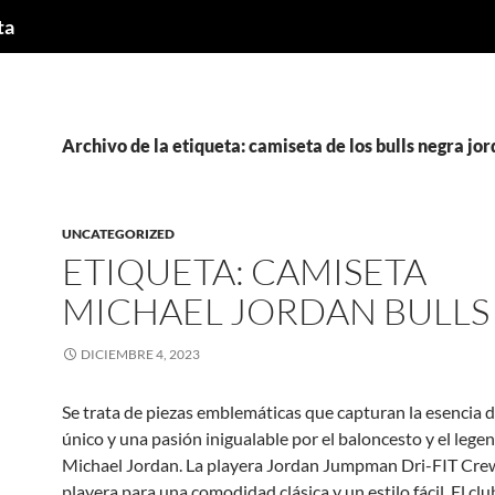
ta
Archivo de la etiqueta: camiseta de los bulls negra jo
UNCATEGORIZED
ETIQUETA: CAMISETA
MICHAEL JORDAN BULLS
DICIEMBRE 4, 2023
Se trata de piezas emblemáticas que capturan la esencia d
único y una pasión inigualable por el baloncesto y el lege
Michael Jordan. La playera Jordan Jumpman Dri-FIT Crew
playera para una comodidad clásica y un estilo fácil. El clu