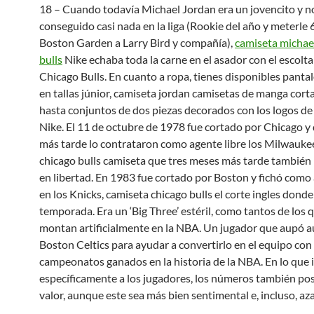
18 – Cuando todavía Michael Jordan era un jovencito y n
conseguido casi nada en la liga (Rookie del año y meterle 
Boston Garden a Larry Bird y compañía),
camiseta michae
bulls
Nike echaba toda la carne en el asador con el escolta
Chicago Bulls. En cuanto a ropa, tienes disponibles panta
en tallas júnior, camiseta jordan camisetas de manga corta
hasta conjuntos de dos piezas decorados con los logos de
Nike. El 11 de octubre de 1978 fue cortado por Chicago y 
más tarde lo contrataron como agente libre los Milwauke
chicago bulls camiseta que tres meses más tarde también 
en libertad. En 1983 fue cortado por Boston y fichó como 
en los Knicks, camiseta chicago bulls el corte ingles dond
temporada. Era un ‘Big Three’ estéril, como tantos de los 
montan artificialmente en la NBA. Un jugador que aupó a
Boston Celtics para ayudar a convertirlo en el equipo co
campeonatos ganados en la historia de la NBA. En lo que
específicamente a los jugadores, los números también po
valor, aunque este sea más bien sentimental e, incluso, az