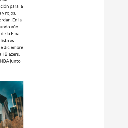
ción para la
 y rojos.
rdan. En la
egundo año
de la Final
lista es
de diciembre
il Blazers.
a NBA junto