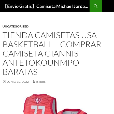
Buscar
【Envío Gratis】Camiseta Michael Jordan NBA Barata
SALTAR
AL
CONTENIDO
UNCATEGORIZED
TIENDA CAMISETAS USA
BASKETBALL – COMPRAR
CAMISETA GIANNIS
ANTETOKOUNMPO
BARATAS
JUNIO 10, 2022
ISTERN