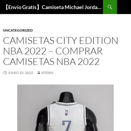
Buscar
【Envío Gratis】Camiseta Michael Jordan NBA Barata
SALTAR
AL
CONTENIDO
UNCATEGORIZED
CAMISETAS CITY EDITION
NBA 2022 – COMPRAR
CAMISETAS NBA 2022
JUNIO 10, 2022
ISTERN