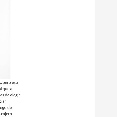
s, pero eso
l que a
s de elegir
ciar
uego de
 cajero