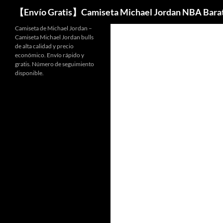
Buscar
【Envío Gratis】Camiseta Michael Jordan NBA Bara
Camiseta de Michael Jordan –
Camiseta Michael Jordan bulls
de alta calidad y precio
económico. Envío rápido y
gratis. Número de seguimiento
disponible.