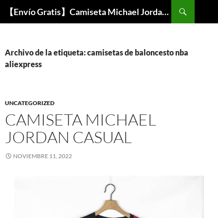
Buscar
【Envío Gratis】Camiseta Michael Jordan NBA Barata
SALTAR
AL
CONTENIDO
Archivo de la etiqueta: camisetas de baloncesto nba
aliexpress
UNCATEGORIZED
CAMISETA MICHAEL
JORDAN CASUAL
NOVIEMBRE 11, 2022