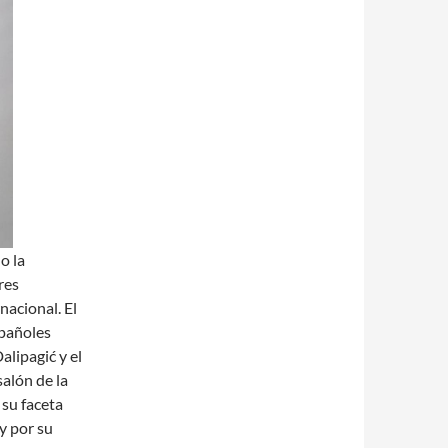
o la
res
nacional. El
spañoles
lipagić y el
salón de la
su faceta
y por su