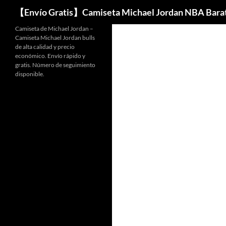
Buscar
【Envío Gratis】Camiseta Michael Jordan NBA Bara
Camiseta de Michael Jordan –
Camiseta Michael Jordan bulls
de alta calidad y precio
económico. Envío rápido y
gratis. Número de seguimiento
disponible.