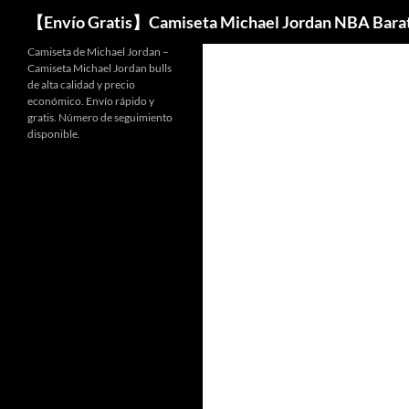
Buscar
【Envío Gratis】Camiseta Michael Jordan NBA Bara
Camiseta de Michael Jordan –
Camiseta Michael Jordan bulls
de alta calidad y precio
económico. Envío rápido y
gratis. Número de seguimiento
disponible.