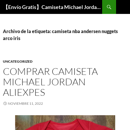
Buscar
【Envío Gratis】Camiseta Michael Jordan NBA Barata
SALTAR
AL
CONTENIDO
Archivo de la etiqueta: camiseta nba andersen nuggets
arco iris
UNCATEGORIZED
COMPRAR CAMISETA
MICHAEL JORDAN
ALIEXPES
NOVIEMBRE 11, 2022