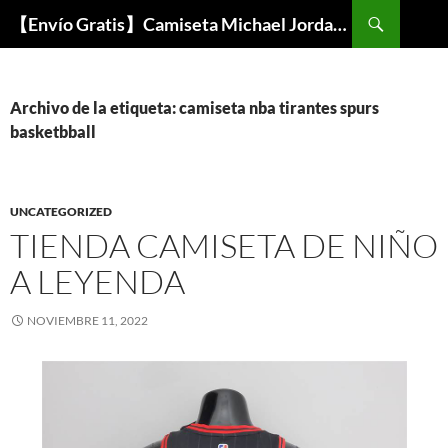
Buscar
【Envío Gratis】Camiseta Michael Jordan NBA Barata
SALTAR
AL
CONTENIDO
Archivo de la etiqueta: camiseta nba tirantes spurs
basketbball
UNCATEGORIZED
TIENDA CAMISETA DE NIÑO
A LEYENDA
NOVIEMBRE 11, 2022