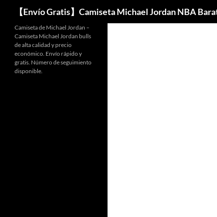
Buscar
【Envío Gratis】Camiseta Michael Jordan NBA Bara
Camiseta de Michael Jordan –
Camiseta Michael Jordan bulls
de alta calidad y precio
económico. Envío rápido y
gratis. Número de seguimiento
disponible.