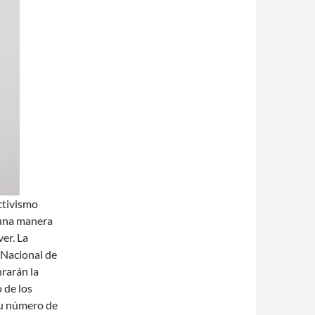
activismo
 una manera
ver. La
 Nacional de
rarán la
 de los
su número de