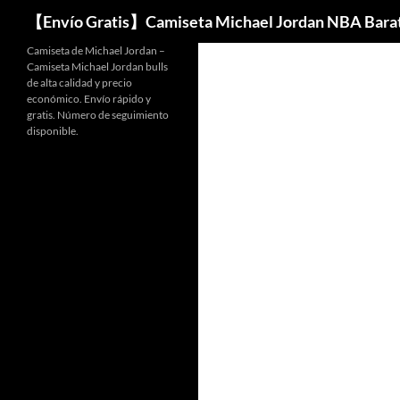
Buscar
【Envío Gratis】Camiseta Michael Jordan NBA Bara
Camiseta de Michael Jordan –
Camiseta Michael Jordan bulls
de alta calidad y precio
económico. Envío rápido y
gratis. Número de seguimiento
disponible.