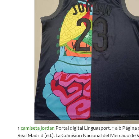
↑
camiseta jordan
Portal digital Linguasport. ↑ a b Página o
Real Madrid (ed.). La Comisión Nacional del Mercado de 