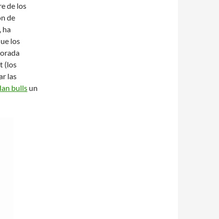
e de los
ón de
, ha
que los
porada
t (los
r las
dan bulls
un