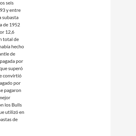
os seis
93 y entre
a subasta
ta de 1952
or 12,6
n total de
 había hecho
antle de
s pagada por
 que superó
se convirtió
 pagado por
 se pagaron
 mejor
n los Bulls
ue utilizó en
ubastas de