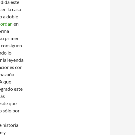
ndida este
 en la casa
o a doble
jordan
en
forma
 su primer
e consiguen
odo lo
 la leyenda
aciones con
a hazaña
BA que
logrado este
más
esde que
o sólo por
e historia
e y