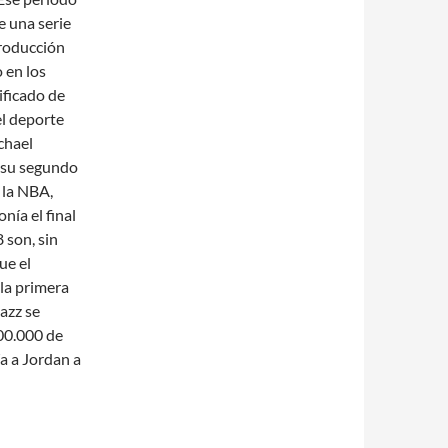
e una serie
producción
 en los
ificado de
el deporte
chael
 su segundo
 la NBA,
nía el final
8 son, sin
ue el
la primera
azz se
00.000 de
ía a Jordan a