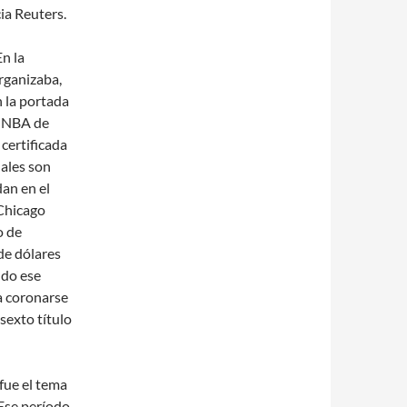
ia Reuters.
n la
organizaba,
n la portada
la NBA de
certificada
nales son
an en el
 Chicago
o de
de dólares
ndo ese
a coronarse
sexto título
fue el tema
 Ese período