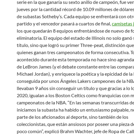
serie en la que ganaría su sexto anillo de campeón, fue ve
jueves por la cantidad récord de 10.09 millones de dólares
de subastas Sotheby’s. Cada equipo se enfrentará con otr
partido y el vencedor pasará a cuartos de final,
camisetas 
los que quedarán 8 equipos enfrentándose de nuevo de 
eliminatoria. El equipo del estado de Illinois no solo ganó
título, sino que logró su primer Three-peat, distinción qu
quienes ganan tres campeonatos de forma consecutiva. T
acontecido durante esta temporada no hace sino agrandar
de LeBron James (y el debate constante entre las compar
Michael Jordan), y enriquece la poética y la epicidad de l
conseguida por unos Ángeles Lakers campeones de la N
llevaban 9 años sin conseguir un título y que gracias a lo 
2020, igualan a los Boston Celtics como franquicias con 
campeonatos de la NBA. “En las semanas transcurridas d
iniciamos la subasta ha habido un entusiasmo palpable, n
parte de los aficionados al deporte, sino también de los
coleccionistas, que están ansiosos por poseer una pieza d
poco común”, explicó Brahm Wachter, jefe de Ropa de Call