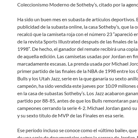
Coleccionismo Moderno de Sotheby’s, citado por la agenc
Ha sido un buen mes en subasta de artículos deportivos. E
publicidad de la subasta online, la casa Sotheby’s, que la 
recalcó que la camiseta roja con el número 23 “apareció e
de la revista Sports Illustrated después de las finales de 
1998″. De hecho, el ganador del remate recibirá una copia 
de aquella edición. Las camisetas usadas por Jordan en fi
marcadamente escasas. La prenda usada por Michael Jord
primer partido de las finales de la NBA de 1998 entre los
Bulls y los Utah Jazz, serie en la que ganaría su sexto anill
campeón, ha sido vendida este jueves por 10.09 millones 
en la casa de subastas Sotheby’s. Los Jazz acabaron gana
partido por 88-85, antes de que los Bulls remontaran par
campeones cerrando la serie 4-2. Michael Jordan ganó su 
y su sexto título de MVP de las Finales en esa serie.
Ese período incluso se conoce como el «último baile», que 
de una serie de documentales sobre la carrera de Jordan.