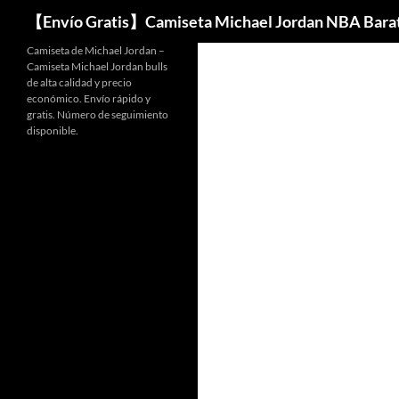
Buscar
【Envío Gratis】Camiseta Michael Jordan NBA Bara
Camiseta de Michael Jordan –
Camiseta Michael Jordan bulls
de alta calidad y precio
económico. Envío rápido y
gratis. Número de seguimiento
disponible.