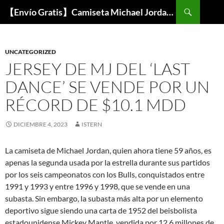
Buscar
【Envío Gratis】Camiseta Michael Jordan NBA Barata
SALTAR
AL
CONTENIDO
UNCATEGORIZED
JERSEY DE MJ DEL ‘LAST
DANCE’ SE VENDE POR UN
RÉCORD DE $10.1 MDD
DICIEMBRE 4, 2023
ISTERN
La camiseta de Michael Jordan, quien ahora tiene 59 años, es
apenas la segunda usada por la estrella durante sus partidos
por los seis campeonatos con los Bulls, conquistados entre
1991 y 1993 y entre 1996 y 1998, que se vende en una
subasta. Sin embargo, la subasta más alta por un elemento
deportivo sigue siendo una carta de 1952 del beisbolista
estadounidense Mickey Mantle, vendida por 12,6 millones de