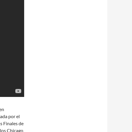
 en
ada por el
s Finales de
 los Chicago