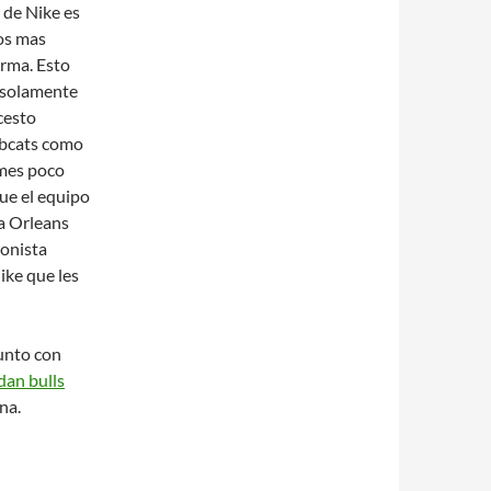
 de Nike es
yos mas
orma. Esto
r solamente
cesto
obcats como
rmes poco
ue el equipo
a Orleans
ionista
ike que les
junto con
dan bulls
na.