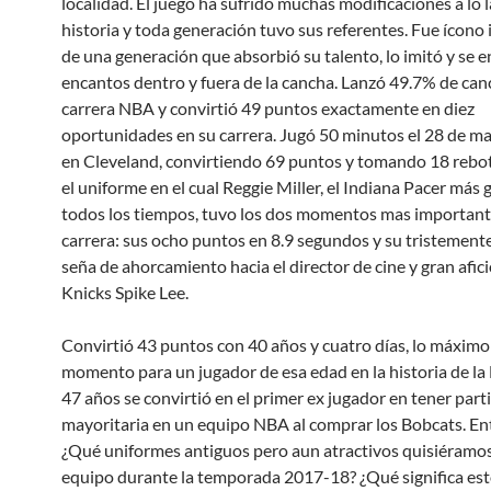
localidad. El juego ha sufrido muchas modificaciones a lo l
historia y toda generación tuvo sus referentes. Fue ícono 
de una generación que absorbió su talento, lo imitó y se e
encantos dentro y fuera de la cancha. Lanzó 49.7% de can
carrera NBA y convirtió 49 puntos exactamente en diez
oportunidades en su carrera. Jugó 50 minutos el 28 de m
en Cleveland, convirtiendo 69 puntos y tomando 18 rebot
el uniforme en el cual Reggie Miller, el Indiana Pacer más
todos los tiempos, tuvo los dos momentos mas important
carrera: sus ocho puntos en 8.9 segundos y su tristement
seña de ahorcamiento hacia el director de cine y gran afic
Knicks Spike Lee.
Convirtió 43 puntos con 40 años y cuatro días, lo máximo
momento para un jugador de esa edad en la historia de la
47 años se convirtió en el primer ex jugador en tener part
mayoritaria en un equipo NBA al comprar los Bobcats. En
¿Qué uniformes antiguos pero aun atractivos quisiéramos
equipo durante la temporada 2017-18? ¿Qué significa est