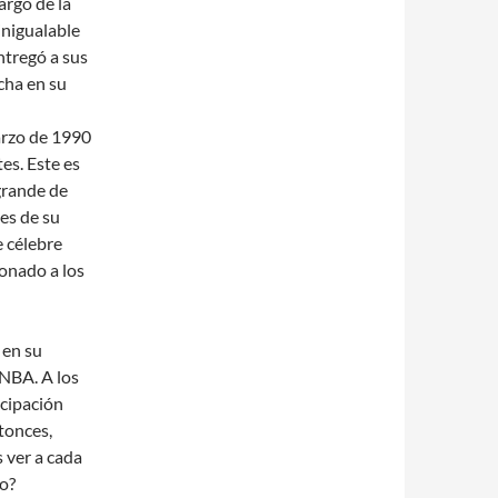
argo de la
inigualable
ntregó a sus
cha en su
arzo de 1990
es. Este es
 grande de
es de su
e célebre
ionado a los
 en su
 NBA. A los
icipación
tonces,
 ver a cada
o?