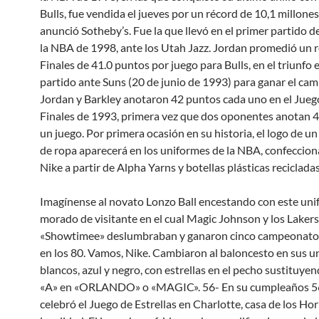
Bulls, fue vendida el jueves por un récord de 10,1 millones
anunció Sotheby’s. Fue la que llevó en el primer partido de 
la NBA de 1998, ante los Utah Jazz. Jordan promedió un 
Finales de 41.0 puntos por juego para Bulls, en el triunfo 
partido ante Suns (20 de junio de 1993) para ganar el ca
Jordan y Barkley anotaron 42 puntos cada uno en el Juego
Finales de 1993, primera vez que dos oponentes anotan 
un juego. Por primera ocasión en su historia, el logo de un
de ropa aparecerá en los uniformes de la NBA, confeccio
Nike a partir de Alpha Yarns y botellas plásticas recicladas
Imagínense al novato Lonzo Ball encestando con este un
morado de visitante en el cual Magic Johnson y los Lakers 
«Showtimee» deslumbraban y ganaron cinco campeonato
en los 80. Vamos, Nike. Cambiaron al baloncesto en sus u
blancos, azul y negro, con estrellas en el pecho sustituyend
«A» en «ORLANDO» o «MAGIC». 56- En su cumpleaños 56
celebró el Juego de Estrellas en Charlotte, casa de los Hor