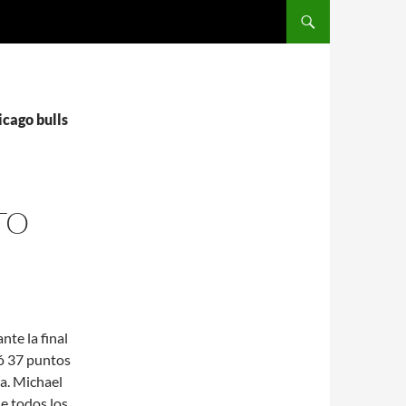
SALTAR AL CONTENIDO
icago bulls
TO
te la final
có 37 puntos
ia. Michael
e todos los