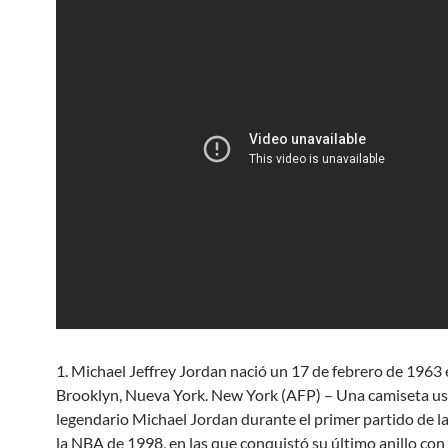
1. Michael Jeffrey Jordan nació un 17 de febrero de 1963
Brooklyn, Nueva York. New York (AFP) – Una camiseta us
legendario Michael Jordan durante el primer partido de la
la NBA de 1998, en las que conquistó su último anillo con