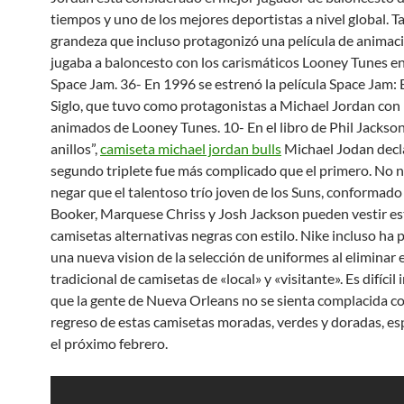
tiempos y uno de los mejores deportistas a nivel global. Ta
grandeza que incluso protagonizó una película de animaci
jugaba a baloncesto con los carismáticos Looney Tunes en
Space Jam. 36- En 1996 se estrenó la película Space Jam: E
Siglo, que tuvo como protagonistas a Michael Jordan con 
animados de Looney Tunes. 10- En el libro de Phil Jackso
anillos”,
camiseta michael jordan bulls
Michael Jodan decl
segundo triplete fue más complicado que el primero. No 
negar que el talentoso trío joven de los Suns, conformad
Booker, Marquese Chriss y Josh Jackson pueden vestir es
camisetas alternativas negras con estilo. Nike incluso ha
una nueva vision de la selección de uniformes al eliminar 
tradicional de camisetas de «local» y «visitante». Es difícil
que la gente de Nueva Orleans no se sienta complacida c
regreso de estas camisetas moradas, verdes y doradas, e
el próximo febrero.