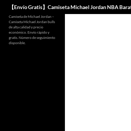
Buscar
【Envío Gratis】Camiseta Michael Jordan NBA Bara
Camiseta de Michael Jordan –
Camiseta Michael Jordan bulls
de alta calidad y precio
económico. Envío rápido y
gratis. Número de seguimiento
disponible.