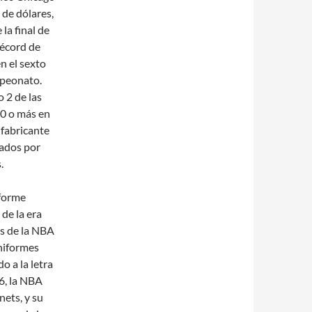
 de dólares,
la final de
récord de
en el sexto
mpeonato.
 2 de las
40 o más en
 fabricante
nados por
.
iforme
de la era
s de la NBA
niformes
o a la letra
, la NBA
nets, y su