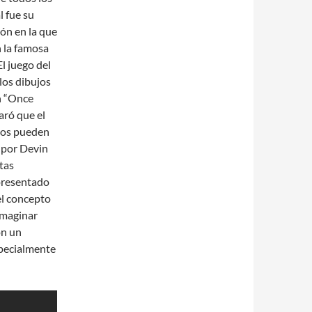
l fue su
ón en la que
 la famosa
l juego del
los dibujos
n “Once
aró que el
nos pueden
o por Devin
tas
 presentado
el concepto
 imaginar
on un
specialmente