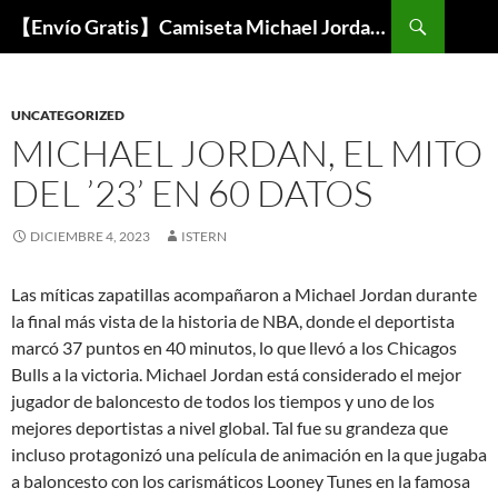
Buscar
【Envío Gratis】Camiseta Michael Jordan NBA Barata
SALTAR
AL
CONTENIDO
UNCATEGORIZED
MICHAEL JORDAN, EL MITO
DEL ’23’ EN 60 DATOS
DICIEMBRE 4, 2023
ISTERN
Las míticas zapatillas acompañaron a Michael Jordan durante
la final más vista de la historia de NBA, donde el deportista
marcó 37 puntos en 40 minutos, lo que llevó a los Chicagos
Bulls a la victoria. Michael Jordan está considerado el mejor
jugador de baloncesto de todos los tiempos y uno de los
mejores deportistas a nivel global. Tal fue su grandeza que
incluso protagonizó una película de animación en la que jugaba
a baloncesto con los carismáticos Looney Tunes en la famosa