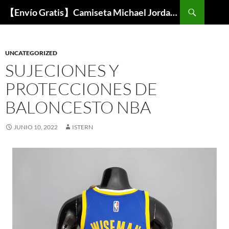
Buscar
【Envío Gratis】Camiseta Michael Jordan NBA Barata
SALTAR
AL
CONTENIDO
UNCATEGORIZED
SUJECIONES Y
PROTECCIONES DE
BALONCESTO NBA
JUNIO 10, 2022
ISTERN