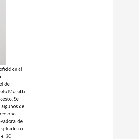
fició en el
a
ol de
ólo Moretti
cesto. Se
e algunos de
arcelona
ovadora, de
nspirado en
 el 30