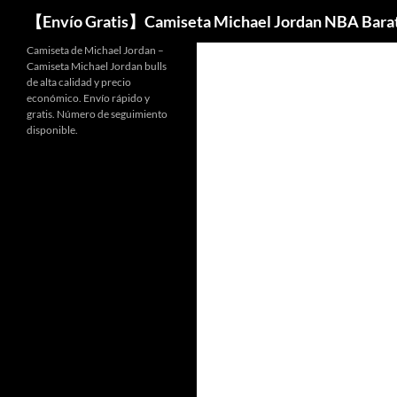
Buscar
【Envío Gratis】Camiseta Michael Jordan NBA Bara
Camiseta de Michael Jordan –
Camiseta Michael Jordan bulls
de alta calidad y precio
económico. Envío rápido y
gratis. Número de seguimiento
disponible.