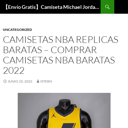
Buscar
【Envío Gratis】Camiseta Michael Jordan NBA Barata
SALTAR
AL
CONTENIDO
UNCATEGORIZED
CAMISETAS NBA REPLICAS
BARATAS – COMPRAR
CAMISETAS NBA BARATAS
2022
JUNIO 10, 2022
ISTERN