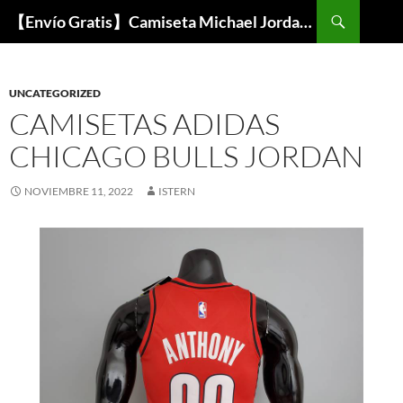
Buscar
【Envío Gratis】Camiseta Michael Jordan NBA Barata
SALTAR
AL
CONTENIDO
UNCATEGORIZED
CAMISETAS ADIDAS
CHICAGO BULLS JORDAN
NOVIEMBRE 11, 2022
ISTERN