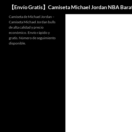
Buscar
【Envío Gratis】Camiseta Michael Jordan NBA Bara
Camiseta de Michael Jordan –
Camiseta Michael Jordan bulls
de alta calidad y precio
económico. Envío rápido y
gratis. Número de seguimiento
disponible.