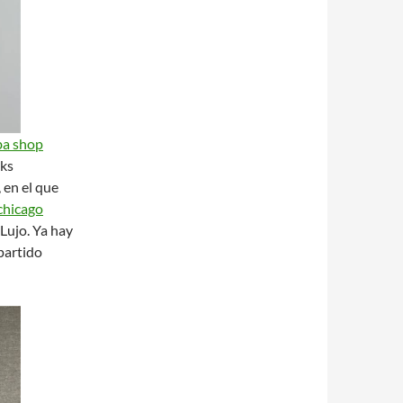
ba shop
oks
 en el que
chicago
Lujo. Ya hay
 partido