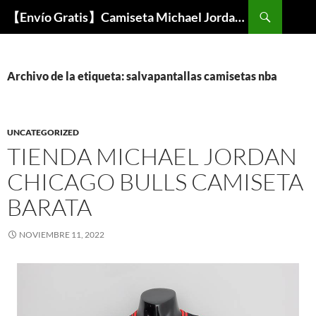
Buscar
【Envío Gratis】Camiseta Michael Jordan NBA Barata
SALTAR
AL
CONTENIDO
Archivo de la etiqueta: salvapantallas camisetas nba
UNCATEGORIZED
TIENDA MICHAEL JORDAN
CHICAGO BULLS CAMISETA
BARATA
NOVIEMBRE 11, 2022