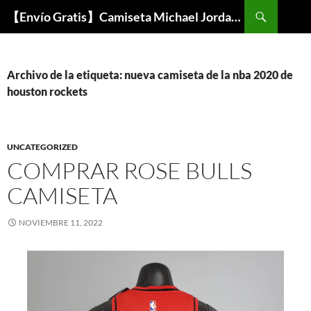
Buscar
【Envío Gratis】Camiseta Michael Jordan NBA Barata
SALTAR
AL
CONTENIDO
Archivo de la etiqueta: nueva camiseta de la nba 2020 de
houston rockets
UNCATEGORIZED
COMPRAR ROSE BULLS
CAMISETA
NOVIEMBRE 11, 2022