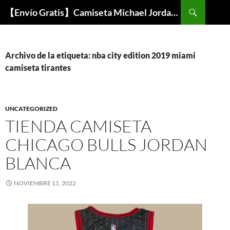
Buscar
【Envío Gratis】Camiseta Michael Jordan NBA Barata
SALTAR
AL
CONTENIDO
Archivo de la etiqueta: nba city edition 2019 miami
camiseta tirantes
UNCATEGORIZED
TIENDA CAMISETA
CHICAGO BULLS JORDAN
BLANCA
NOVIEMBRE 11, 2022