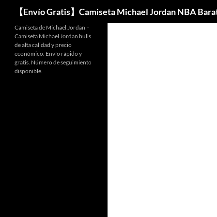
Buscar
【Envío Gratis】Camiseta Michael Jordan NBA Bara
Camiseta de Michael Jordan –
Camiseta Michael Jordan bulls
de alta calidad y precio
económico. Envío rápido y
gratis. Número de seguimiento
disponible.