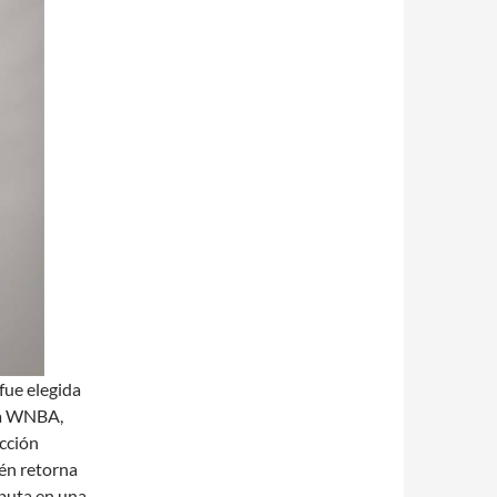
fue elegida
 la WNBA,
ección
ién retorna
buta en una