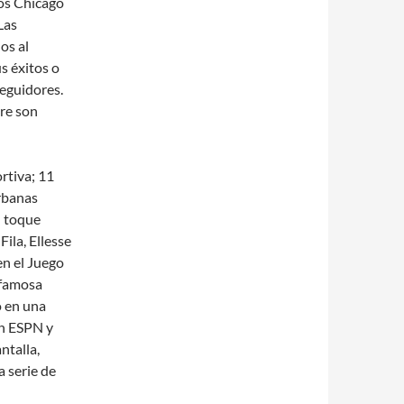
los Chicago
Las
os al
s éxitos o
seguidores.
re son
rtiva; 11
urbanas
u toque
ila, Ellesse
en el Juego
 famosa
 en una
en ESPN y
ntalla,
 serie de