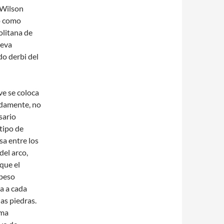
 Wilson
o como
olitana de
ueva
do derbi del
ave se coloca
damente, no
sario
tipo de
a entre los
 del arco,
que el
 peso
a a cada
las piedras.
ema