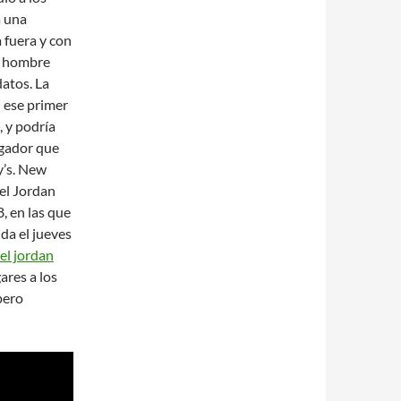
a una
 fuera y con
l hombre
datos. La
 ese primer
, y podría
ugador que
y’s. New
el Jordan
, en las que
ida el jueves
el jordan
ares a los
pero