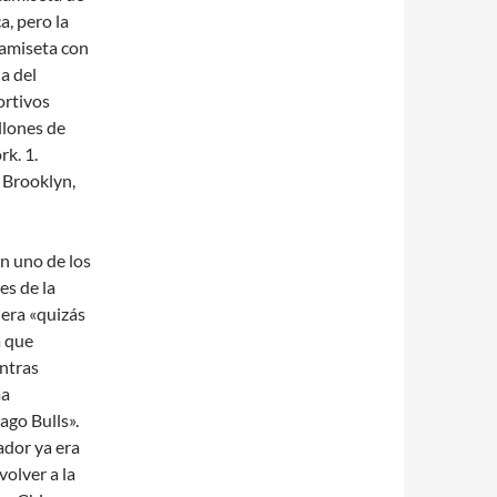
a, pero la
 camiseta con
a del
ortivos
llones de
rk. 1.
 Brooklyn,
n uno de los
es de la
era «quizás
a que
ntras
ma
go Bulls».
ador ya era
volver a la