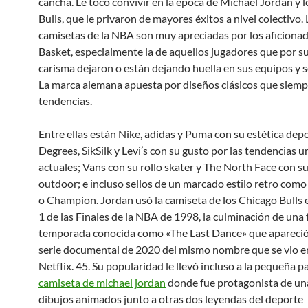
cancha. Le tocó convivir en la época de Michael Jordan y 
Bulls, que le privaron de mayores éxitos a nivel colectivo. 
camisetas de la NBA son muy apreciadas por los aficionad
Basket, especialmente la de aquellos jugadores que por su
carisma dejaron o están dejando huella en sus equipos y 
La marca alemana apuesta por diseños clásicos que siemp
tendencias.
Entre ellas están Nike, adidas y Puma con su estética depo
Degrees, SikSilk y Levi’s con su gusto por las tendencias 
actuales; Vans con su rollo skater y The North Face con s
outdoor; e incluso sellos de un marcado estilo retro como F
o Champion. Jordan usó la camiseta de los Chicago Bulls 
1 de las Finales de la NBA de 1998, la culminación de una
temporada conocida como «The Last Dance» que apareció
serie documental de 2020 del mismo nombre que se vio 
Netflix. 45. Su popularidad le llevó incluso a la pequeña pa
camiseta de michael jordan
donde fue protagonista de una
dibujos animados junto a otras dos leyendas del deporte