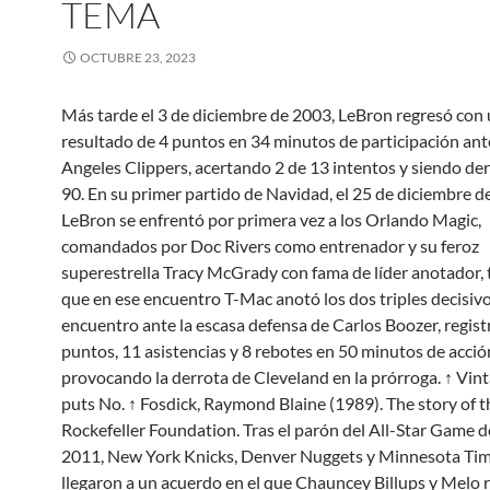
TEMA
OCTUBRE 23, 2023
Más tarde el 3 de diciembre de 2003, LeBron regresó con
resultado de 4 puntos en 34 minutos de participación ant
Angeles Clippers, acertando 2 de 13 intentos y siendo de
90. En su primer partido de Navidad, el 25 de diciembre d
LeBron se enfrentó por primera vez a los Orlando Magic,
comandados por Doc Rivers como entrenador y su feroz
superestrella Tracy McGrady con fama de líder anotador, t
que en ese encuentro T-Mac anotó los dos triples decisivos
encuentro ante la escasa defensa de Carlos Boozer, regis
puntos, 11 asistencias y 8 rebotes en 50 minutos de acción
provocando la derrota de Cleveland en la prórroga. ↑ Vin
puts No. ↑ Fosdick, Raymond Blaine (1989). The story of t
Rockefeller Foundation. Tras el parón del All-Star Game 
2011, New York Knicks, Denver Nuggets y Minnesota Ti
llegaron a un acuerdo en el que Chauncey Billups y Melo 