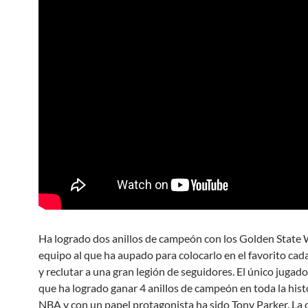
Ha logrado dos anillos de campeón con los Golden State 
equipo al que ha aupado para colocarlo en el favorito ca
y reclutar a una gran legión de seguidores. El único jugad
que ha logrado ganar 4 anillos de campeón en toda la histo
NBA y con un papel protagonista ha sido Tony Parker. La 