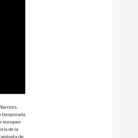
Warriors,
da temporada
or europeo
ria de la
camiseta de