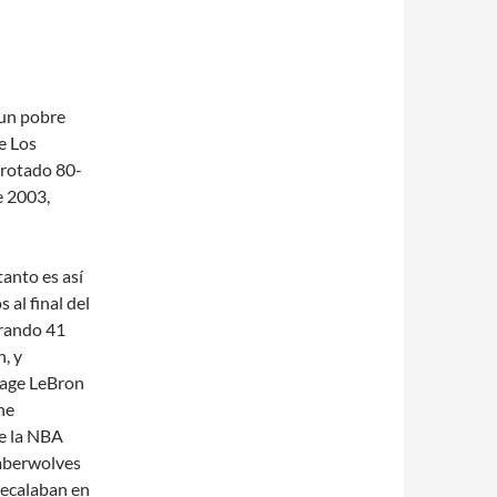
 un pobre
e Los
rrotado 80-
e 2003,
anto es así
 al final del
trando 41
, y
tage LeBron
he
de la NBA
mberwolves
recalaban en