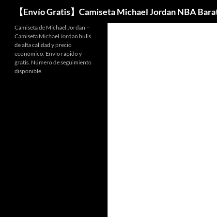
Buscar
【Envío Gratis】Camiseta Michael Jordan NBA Bara
Camiseta de Michael Jordan –
Camiseta Michael Jordan bulls
de alta calidad y precio
económico. Envío rápido y
gratis. Número de seguimiento
disponible.