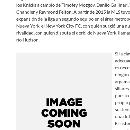
los Knicks a cambio de Timofey Mozgov, Danilo Gallinari,
Chandler y Raymond Felton. A partir de 2015 la MLS tuv
expansión de la liga un segundo equipo en el área metrop
Nueva York, el New York City FC, con quién surgió una n
rivalidad, con quien disputa el derbi de Nueva York, llama
río Hudson.
Si la cl
adecua
es nece
ningún 
argamas
sillares
puesto 
propio
sustent
una de 
El sist