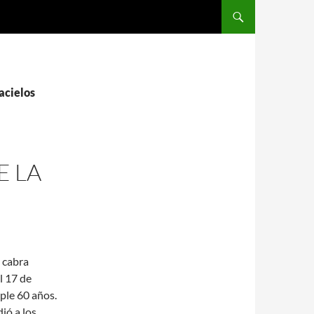
SALTAR AL CONTENIDO
acielos
E LA
 cabra
l 17 de
ple 60 años.
ió a los