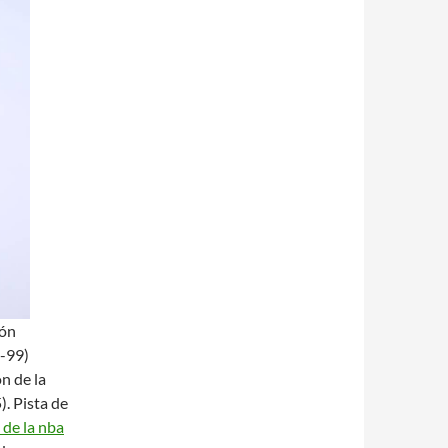
lón
8-99)
n de la
. Pista de
 de la nba