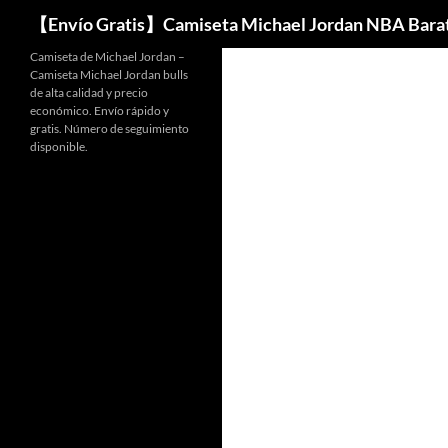
Buscar
【Envío Gratis】Camiseta Michael Jordan NBA Bara
Camiseta de Michael Jordan –
Camiseta Michael Jordan bulls
de alta calidad y precio
económico. Envío rápido y
gratis. Número de seguimiento
disponible.