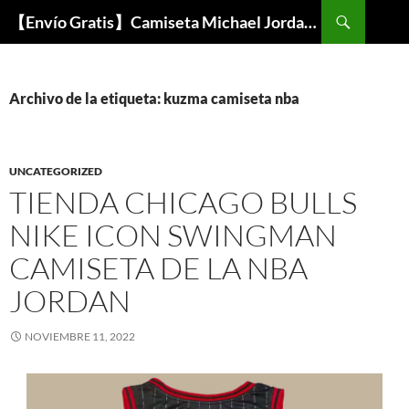
Buscar
【Envío Gratis】Camiseta Michael Jordan NBA Barata
SALTAR
AL
CONTENIDO
Archivo de la etiqueta: kuzma camiseta nba
UNCATEGORIZED
TIENDA CHICAGO BULLS
NIKE ICON SWINGMAN
CAMISETA DE LA NBA
JORDAN
NOVIEMBRE 11, 2022