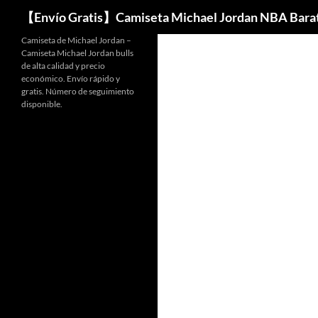
Buscar
【Envío Gratis】Camiseta Michael Jordan NBA Bara
Camiseta de Michael Jordan –
Camiseta Michael Jordan bulls
de alta calidad y precio
económico. Envío rápido y
gratis. Número de seguimiento
disponible.