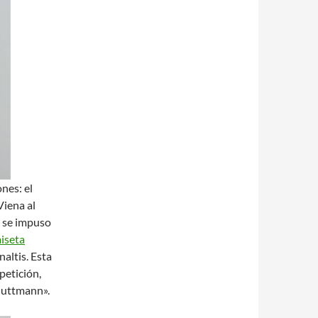
nes: el
Viena al
e se impuso
iseta
naltis. Esta
petición,
Guttmann».