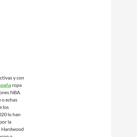
ctivas y con
spaña
ropa
alones NBA
e o echas
e los
020 lo han
por la
de Hardwood
nson o