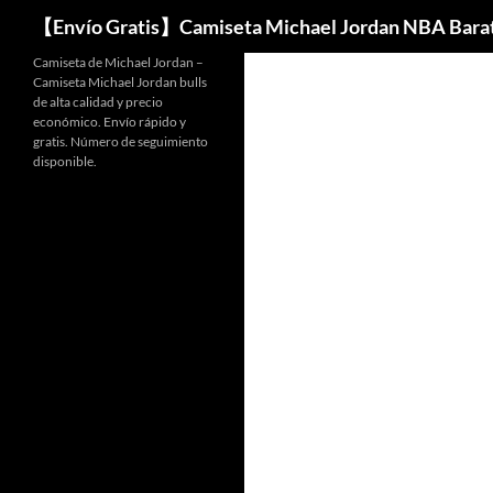
Buscar
【Envío Gratis】Camiseta Michael Jordan NBA Bara
Camiseta de Michael Jordan –
Camiseta Michael Jordan bulls
de alta calidad y precio
económico. Envío rápido y
gratis. Número de seguimiento
disponible.