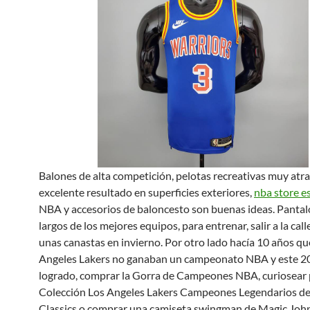
Balones de alta competición, pelotas recreativas muy atra
excelente resultado en superficies exteriores,
nba store e
NBA y accesorios de baloncesto son buenas ideas. Pant
largos de los mejores equipos, para entrenar, salir a la call
unas canastas en invierno. Por otro lado hacía 10 años qu
Angeles Lakers no ganaban un campeonato NBA y este 2
logrado, comprar la Gorra de Campeones NBA, curiosear 
Colección Los Angeles Lakers Campeones Legendarios 
Classics o comprar una camiseta swingman de Magic Joh