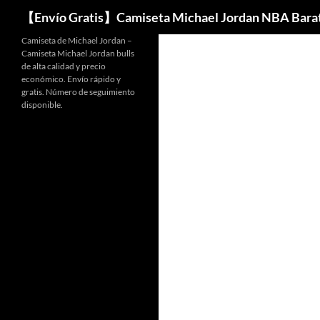
Buscar
【Envío Gratis】Camiseta Michael Jordan NBA Bara
Camiseta de Michael Jordan –
Camiseta Michael Jordan bulls
de alta calidad y precio
económico. Envío rápido y
gratis. Número de seguimiento
disponible.