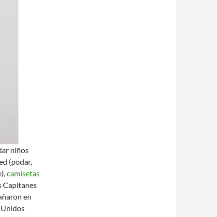
idar niños
ed (podar,
e),
camisetas
s Capitanes
añaron en
s Unidos