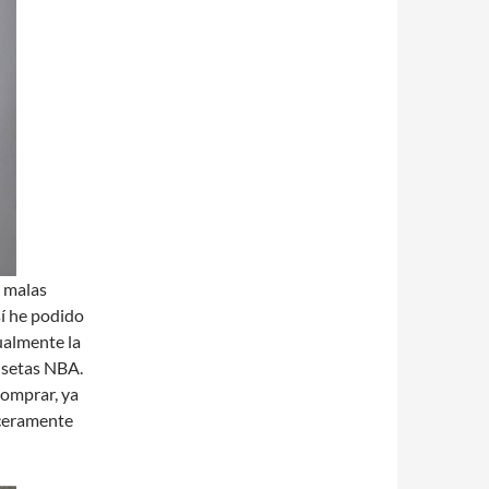
r malas
í he podido
ualmente la
isetas NBA.
comprar, ya
ceramente