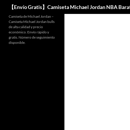
Buscar
【Envío Gratis】Camiseta Michael Jordan NBA Bara
Camiseta de Michael Jordan –
Camiseta Michael Jordan bulls
de alta calidad y precio
económico. Envío rápido y
gratis. Número de seguimiento
disponible.