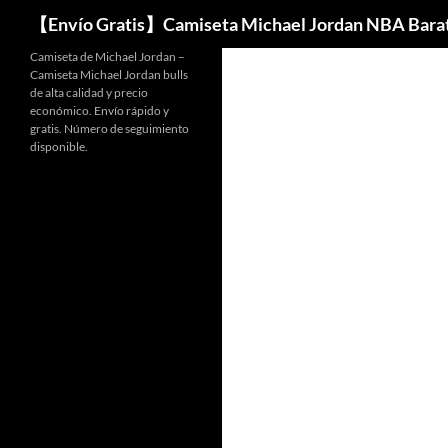
Buscar
【Envío Gratis】Camiseta Michael Jordan NBA Bara
Camiseta de Michael Jordan –
Camiseta Michael Jordan bulls
de alta calidad y precio
económico. Envío rápido y
gratis. Número de seguimiento
disponible.