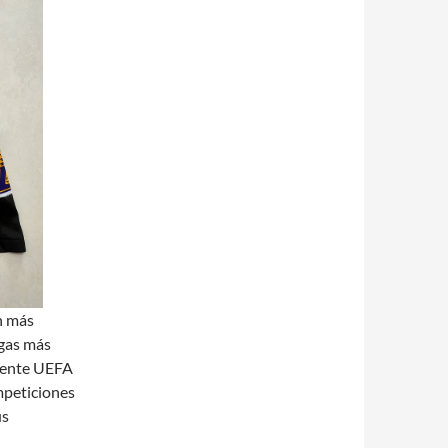
on más
igas más
ciente UEFA
ompeticiones
us