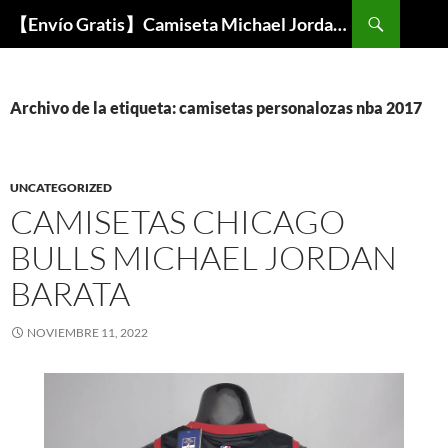
Buscar
【Envío Gratis】Camiseta Michael Jordan NBA Barata
SALTAR
AL
CONTENIDO
Archivo de la etiqueta: camisetas personalozas nba 2017
UNCATEGORIZED
CAMISETAS CHICAGO
BULLS MICHAEL JORDAN
BARATA
NOVIEMBRE 11, 2022