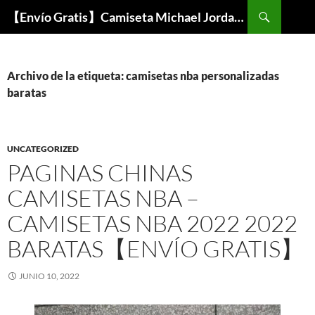
Buscar
【Envío Gratis】Camiseta Michael Jordan NBA Barata
SALTAR
AL
CONTENIDO
Archivo de la etiqueta: camisetas nba personalizadas
baratas
UNCATEGORIZED
PAGINAS CHINAS
CAMISETAS NBA –
CAMISETAS NBA 2022 2022
BARATAS【ENVÍO GRATIS】
JUNIO 10, 2022