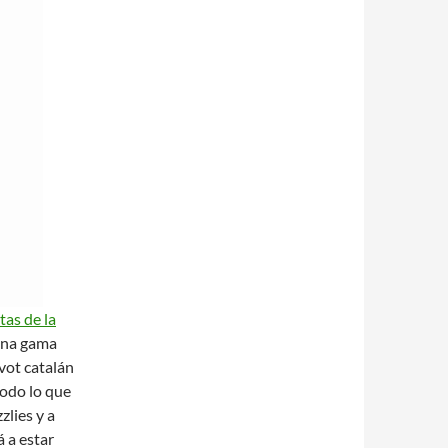
tas de la
 una gama
ívot catalán
todo lo que
zlies y a
 a estar