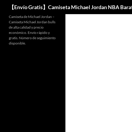
Buscar
【Envío Gratis】Camiseta Michael Jordan NBA Bara
Camiseta de Michael Jordan –
Camiseta Michael Jordan bulls
de alta calidad y precio
económico. Envío rápido y
gratis. Número de seguimiento
disponible.