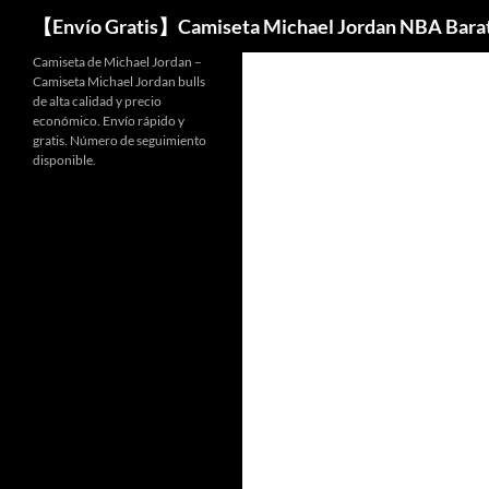
Buscar
【Envío Gratis】Camiseta Michael Jordan NBA Bara
Camiseta de Michael Jordan –
Camiseta Michael Jordan bulls
de alta calidad y precio
económico. Envío rápido y
gratis. Número de seguimiento
disponible.