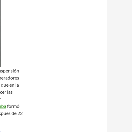
suspensión
operadores
 que en la
cer las
y
nba
formó
espués de 22