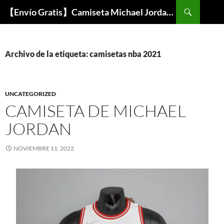
Buscar
【Envío Gratis】Camiseta Michael Jordan NBA Barata
SALTAR
AL
CONTENIDO
Archivo de la etiqueta: camisetas nba 2021
UNCATEGORIZED
CAMISETA DE MICHAEL
JORDAN
NOVIEMBRE 11, 2022