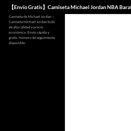
Buscar
【Envío Gratis】Camiseta Michael Jordan NBA Bara
Camiseta de Michael Jordan –
Camiseta Michael Jordan bulls
de alta calidad y precio
económico. Envío rápido y
gratis. Número de seguimiento
disponible.