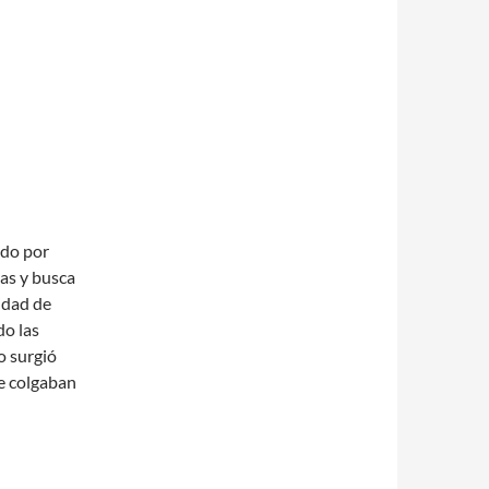
ndo por
as y busca
idad de
do las
o surgió
de colgaban