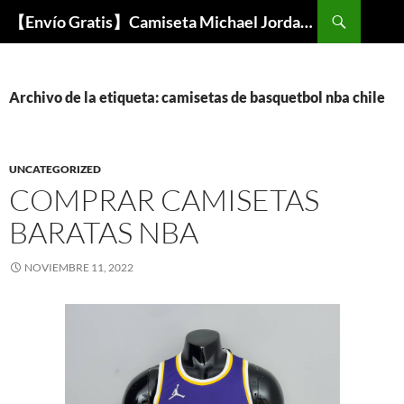
Buscar
【Envío Gratis】Camiseta Michael Jordan NBA Barata
SALTAR
AL
CONTENIDO
Archivo de la etiqueta: camisetas de basquetbol nba chile
UNCATEGORIZED
COMPRAR CAMISETAS
BARATAS NBA
NOVIEMBRE 11, 2022