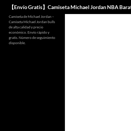
Buscar
【Envío Gratis】Camiseta Michael Jordan NBA Bara
Camiseta de Michael Jordan –
Camiseta Michael Jordan bulls
de alta calidad y precio
económico. Envío rápido y
gratis. Número de seguimiento
disponible.