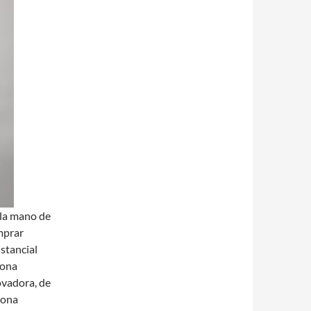
 la mano de
mprar
stancial
lona
ovadora, de
lona