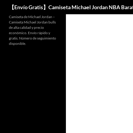
Buscar
【Envío Gratis】Camiseta Michael Jordan NBA Bara
Camiseta de Michael Jordan –
Camiseta Michael Jordan bulls
de alta calidad y precio
económico. Envío rápido y
gratis. Número de seguimiento
disponible.