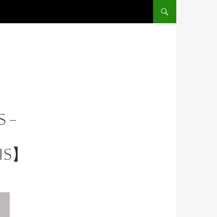
SALTAR AL CONTENIDO
S –
IS】