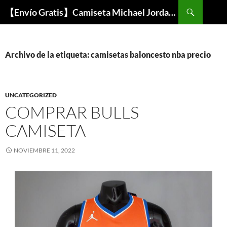
Buscar
【Envío Gratis】Camiseta Michael Jordan NBA Barata
SALTAR
AL
CONTENIDO
Archivo de la etiqueta: camisetas baloncesto nba precio
UNCATEGORIZED
COMPRAR BULLS
CAMISETA
NOVIEMBRE 11, 2022