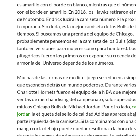
es amarillo con el borde en blanco, mientras que el númer
con el borde en amarillo. En 2016, los Hawks retiraron el
de Mutombo. Endrick lucirá la camiseta número 9 la próx
temporada. Sin duda, es la mejor camiseta de los Bulls de 
tiempos. Si buscamos una prenda del equipo de Chicago,
probablemente pensemos en la camiseta de los Bulls (dis
tanto en versiones para mujeres como para hombres). Los 
pitagóricos fueron los primeros en exponer su creencia de
armonía del Universo depende de los números.
Muchas de las formas de medir el juego se reducen a simpl
que esconden detrás un mundo poderoso. Durante varios 
Charlotte Hornets fueron el equipo de la NBA que mejores
ventas de merchandising del campeonato, sólo superados
míticos Chicago Bulls de Michael Jordan. Por otro lado,
c
jordan
la etiqueta del sello de calidad Adidas aparece abaj
parte izquierda de la camiseta. Si la combinamos con una
manga corta debajo puede quedar resultona a la hora de v
durante los meses de primavera y de verano. La estrella d