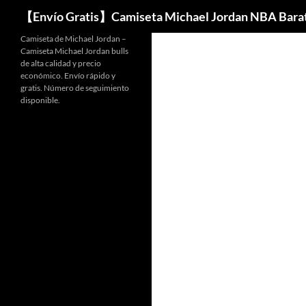
Buscar
【Envío Gratis】Camiseta Michael Jordan NBA Bara
Camiseta de Michael Jordan –
Camiseta Michael Jordan bulls
de alta calidad y precio
económico. Envío rápido y
gratis. Número de seguimiento
disponible.