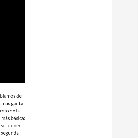
ablamos del
z más gente
reto de la
a más básica:
 Su primer
a segunda