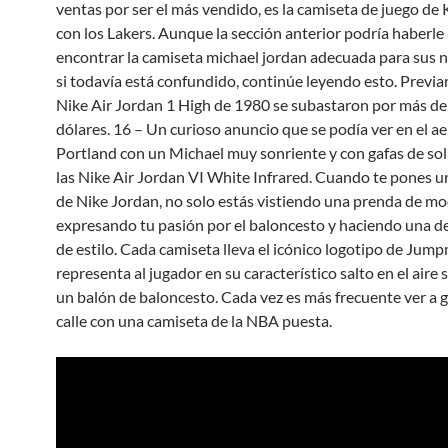
ventas por ser el más vendido, es la camiseta de juego de
con los Lakers. Aunque la sección anterior podría haberl
encontrar la camiseta michael jordan adecuada para sus 
si todavía está confundido, continúe leyendo esto. Previ
Nike Air Jordan 1 High de 1980 se subastaron por más d
dólares. 16 – Un curioso anuncio que se podía ver en el a
Portland con un Michael muy sonriente y con gafas de so
las Nike Air Jordan VI White Infrared. Cuando te pones u
de Nike Jordan, no solo estás vistiendo una prenda de mo
expresando tu pasión por el baloncesto y haciendo una d
de estilo. Cada camiseta lleva el icónico logotipo de Jum
representa al jugador en su característico salto en el aire
un balón de baloncesto. Cada vez es más frecuente ver a g
calle con una camiseta de la NBA puesta.