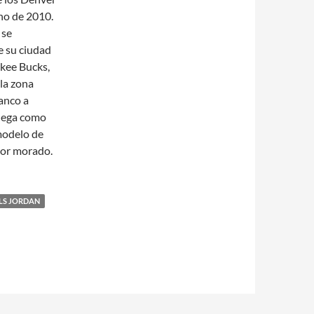
no de 2010.
 se
e su ciudad
ukee Bucks,
la zona
anco a
juega como
 modelo de
olor morado.
LS JORDAN