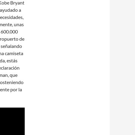
 Kobe Bryant
e ayudado a
necesidades,
amente, unas
e 600.000
eropuerto de
l señalando
na camiseta
da, estás
eclaración
pman, que
 sosteniendo
ente por la