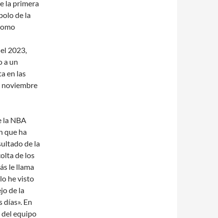
e la primera
bolo de la
 como
el 2023,
o a un
a en las
de noviembre
e la NBA
n que ha
ultado de la
olta de los
ás le llama
lo he visto
jo de la
 días». En
y del equipo