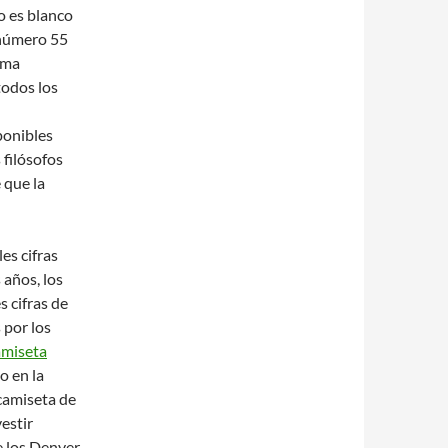
o es blanco
 número 55
ima
todos los
ponibles
filósofos
 que la
es cifras
años, los
 cifras de
 por los
amiseta
o en la
 camiseta de
estir
e los Denver