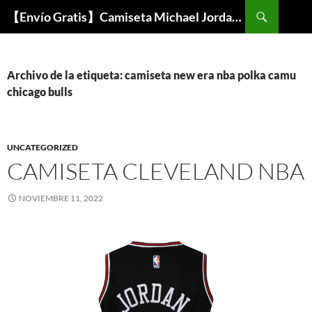
Buscar
【Envío Gratis】Camiseta Michael Jordan NBA Barata
SALTAR
AL
CONTENIDO
Archivo de la etiqueta: camiseta new era nba polka camu
chicago bulls
UNCATEGORIZED
CAMISETA CLEVELAND NBA
NOVIEMBRE 11, 2022