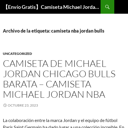
Buscar
【Envío Gratis】Camiseta Michael Jordan NBA Barata
SALTAR
AL
CONTENIDO
Archivo de la etiqueta: camiseta nba jordan bulls
UNCATEGORIZED
CAMISETA DE MICHAEL
JORDAN CHICAGO BULLS
BARATA – CAMISETA
MICHAEL JORDAN NBA
OCTUBRE 23, 2023
La colaboración entre la marca Jordan y el equipo de fútbol
París Saint Germain ha dado lugar a una colección increíble. En