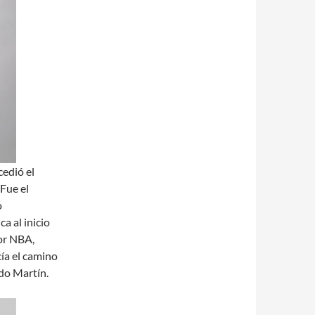
cedió el
 Fue el
o
a al inicio
or NBA,
ía el camino
do Martín.