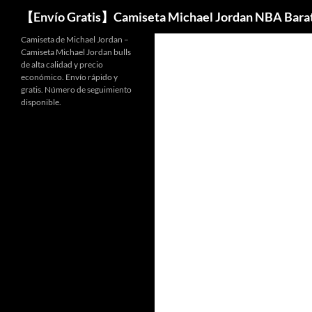
Buscar
【Envío Gratis】Camiseta Michael Jordan NBA Bara
Camiseta de Michael Jordan –
Camiseta Michael Jordan bulls
de alta calidad y precio
económico. Envío rápido y
gratis. Número de seguimiento
disponible.