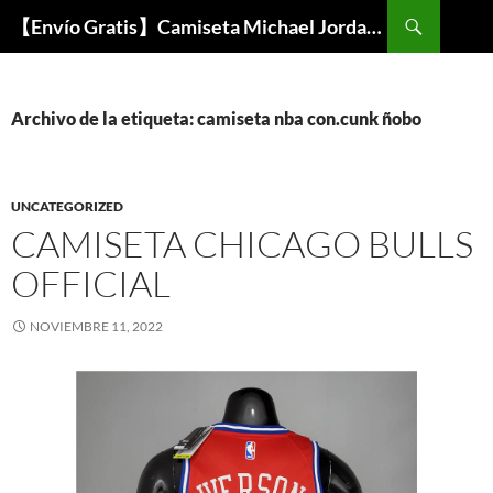
Buscar
【Envío Gratis】Camiseta Michael Jordan NBA Barata
SALTAR
AL
CONTENIDO
Archivo de la etiqueta: camiseta nba con.cunk ñobo
UNCATEGORIZED
CAMISETA CHICAGO BULLS
OFFICIAL
NOVIEMBRE 11, 2022