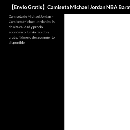
Buscar
【Envío Gratis】Camiseta Michael Jordan NBA Bara
Camiseta de Michael Jordan –
Camiseta Michael Jordan bulls
de alta calidad y precio
económico. Envío rápido y
gratis. Número de seguimiento
disponible.