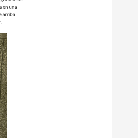
a en una
e arriba
.