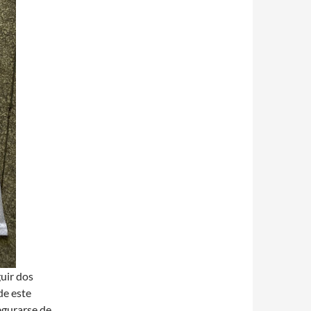
uir dos
de este
egurarse de